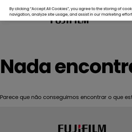
Ir
para
By clicking “Accept All Cookies”, you agree to the storing of coo
o
navigation, analyze site usage, and assist in our marketing effort
Pr
conteúdo
Prod
Nada encontr
Sust
Recu
Parece que não conseguimos encontrar o que está
Even
Con