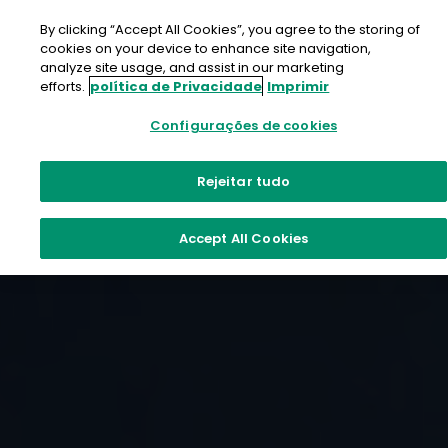
Ir
para
By clicking “Accept All Cookies”, you agree to the storing of
o
cookies on your device to enhance site navigation,
conteúdo
analyze site usage, and assist in our marketing
efforts.
política de Privacidade
Imprimir
Configurações de cookies
Rejeitar tudo
Accept All Cookies