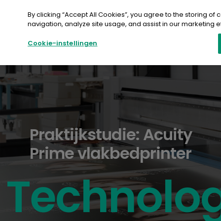
Doorgaan
naar
By clicking “Accept All Cookies”, you agree to the storing of
artikel
navigation, analyze site usage, and assist in our marketing ef
Cookie-instellingen
Praktijkstudie: Acuity
Prime vlakbedprinter
Technolog