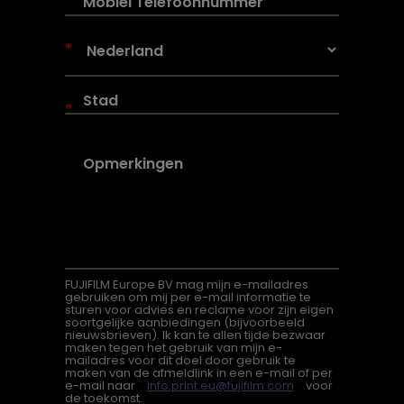
*
*
FUJIFILM Europe BV mag mijn e-mailadres
gebruiken om mij per e-mail informatie te
sturen voor advies en reclame voor zijn eigen
soortgelijke aanbiedingen (bijvoorbeeld
nieuwsbrieven). Ik kan te allen tijde bezwaar
maken tegen het gebruik van mijn e-
mailadres voor dit doel door gebruik te
maken van de afmeldlink in een e-mail of per
e-mail naar
info.print.eu@fujifilm.com
voor
de toekomst.