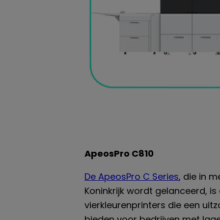
ApeosPro C810
De ApeosPro C Series
, die in 
Koninkrijk wordt gelanceerd, i
vierkleurenprinters die een uitzo
bieden voor bedrijven met lag