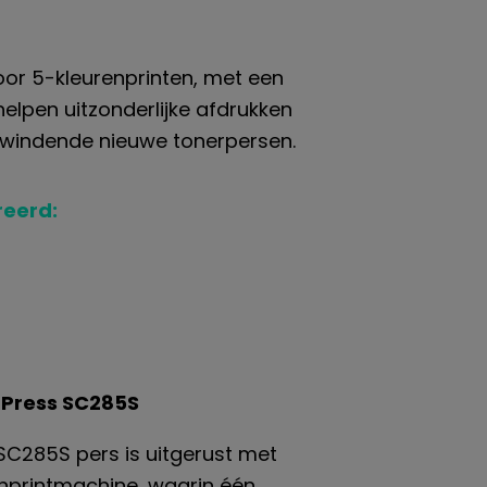
oor 5-kleurenprinten
, met een
elpen uitzonderlijke afdrukken
opwindende nieuwe tonerpersen.
reerd:
 Press SC285S
SC285S pers is uitgerust met
enprintmachine, waarin één