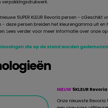
 verpakkingsdrukwerk.
nieuwe 5UPER KLEUR
Revoria
persen
- c
Geschikt v
 - deze persen
breiden het kleurengamma uit en h
ren. Lees verder voor meer informatie over onze 
plossingen die op de stand worden gedemonst
nologieën
NIEUW
5KLEUR Revoria
Onze nieuwste Revoria 
een one-pass vijfkleur