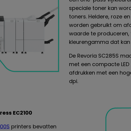
speciale toner kan wor
toners. Heldere, roze e
worden gebruikt om af
waarde te produceren, 
kleurengamma dat kan 
De Revoria SC285S maak
met een compacte LED 
afdrukken met een hoge
dpi.
Press EC2100
100S
printers bevatten