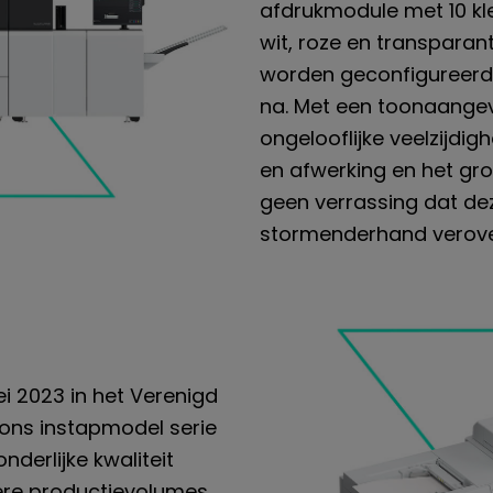
afdrukmodule met 10 kle
wit, roze en transparan
worden geconfigureerd 
na. Met een toonaangev
ongelooflijke veelzijdi
en afwerking en het gr
geen verrassing dat de
stormenderhand verove
mei 2023 in het Verenigd
s ons instapmodel serie
nderlijke kwaliteit
ere productievolumes.