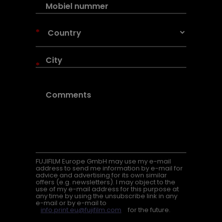
*
*
FUJIFILM Europe GmbH may use my e-mail
address to send me information by e-mail for
advice and advertising for its own similar
offers (e.g. newsletters). I may object to the
use of my e-mail address for this purpose at
any time by using the unsubscribe link in any
e-mail or by e-mail to
info.print.eu@fujifilm.com
for the future.