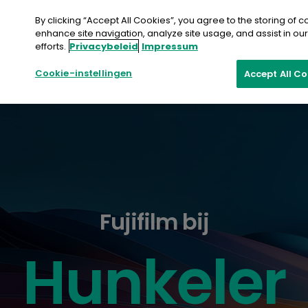
Doorgaan
naar
By clicking “Accept All Cookies”, you agree to the storing of 
artikel
enhance site navigation, analyze site usage, and assist in ou
efforts.
Privacybeleid
Impressum
Neem contact op
Cookie-instellingen
Accept All C
Fujifilm bij
Hunkeler