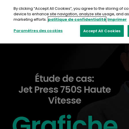
Aller
au
By clicking “Accept All Cookies”, you agree to the storing of c
contenu
device to enhance site navigation, analyze site usage, and ass
marketing efforts.
politique de confidentialité
Imprimer
Paramètres des cookies
Accept All Cookies
Étude de cas:
Jet Press 750S Haute
Vitesse
Grafiche