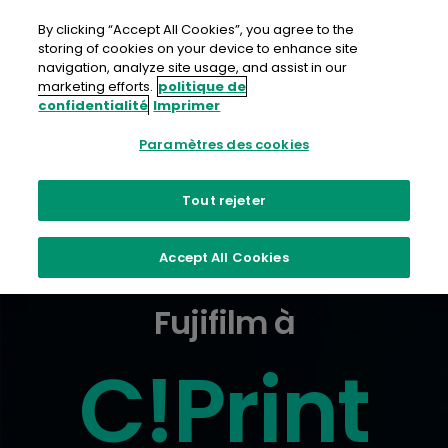
Aller
au
By clicking “Accept All Cookies”, you agree to the
contenu
storing of cookies on your device to enhance site
navigation, analyze site usage, and assist in our
Prendre contact
marketing efforts.
politique de
confidentialité
Imprimer
Paramètres des cookies
Tout rejeter
Accept All Cookies
Fujifilm à
C!Print