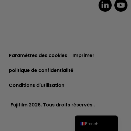
Dutch
Paramètres des cookies
Imprimer
Czech
Spanish
politique de confidentialité
Portuguese
Conditions d'utilisation
Polish
Italian
Fujifilm 2026. Tous droits réservés..
German
English
French