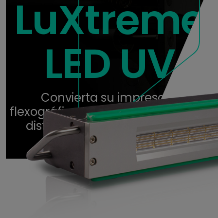
LuXtreme
LED UV
Convierta su impresora
flexográfica UV al curado LED UV y
disfrute de grandes ventajas