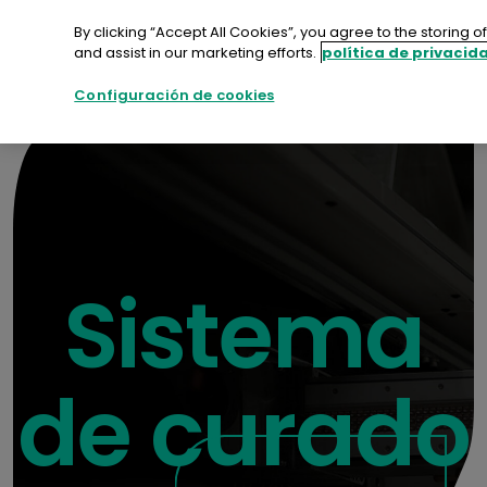
saltar
al
By clicking “Accept All Cookies”, you agree to the storing 
contenido
and assist in our marketing efforts.
política de privacid
Contacte con nosotros
Configuración de cookies
Sistema
de curado