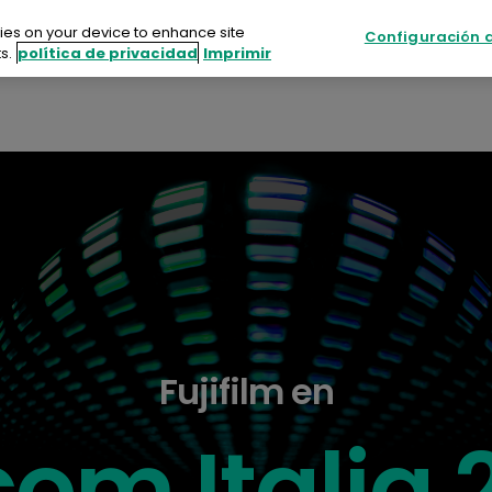
kies on your device to enhance site
Configuración d
s.
política de privacidad
Imprimir
s
Sostenibilidad
Recursos
Eventos
uctos
enibilidad
rsos
tos
Fujifilm en
acte con nosotros
com Italia 