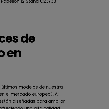
Pabellón 12 Stand C23/33
ces de
o en
s últimos modelos de nuestra
 en el mercado europeo). Al
 están diseñadas para ampliar
freciendo una alta calidad,