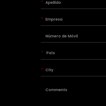
*
*
*
*