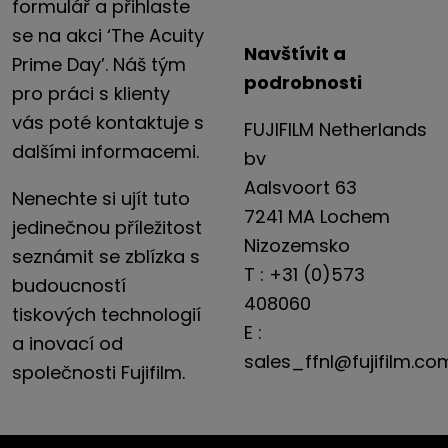
formulář a přihlaste
se na akci ‘The Acuity
Navštívit a
Prime Day’. Náš tým
podrobnosti
pro práci s klienty
vás poté kontaktuje s
FUJIFILM Netherlands
dalšími informacemi.
bv
Aalsvoort 63
Nenechte si ujít tuto
7241 MA Lochem
jedinečnou příležitost
Nizozemsko
seznámit se zblízka s
T : +31 (0)573
budoucností
408060
tiskových technologií
E :
a inovací od
sales_ffnl@fujifilm.co
společnosti Fujifilm.