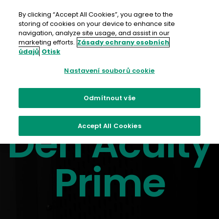
Přejít
na
By clicking “Accept All Cookies”, you agree to the
obsah
storing of cookies on your device to enhance site
navigation, analyze site usage, and assist in our
marketing efforts.
Zásady ochrany osobních
údajů
Otisk
Nastavení souborů cookie
Odmítnout vše
Den Acuity
Accept All Cookies
Prime