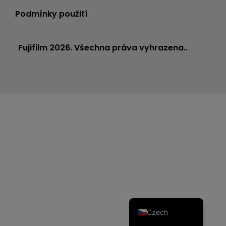
Podmínky použití
Fujifilm 2026. Všechna práva vyhrazena..
Dutch
Spanish
Portuguese
Polish
Italian
German
French
English
Czech