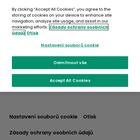
Přejít
na
By clicking “Accept All Cookies”, you agree to the
obsah
storing of cookies on your device to enhance site
navigation, analyze site usage, and assist in our
marketing efforts.
Zásady ochrany osobních
údajů
Otisk
Nastavení souborů cookie
Odmítnout vše
Accept All Cookies
Nastavení souborů cookie
Otisk
Zásady ochrany osobních údajů