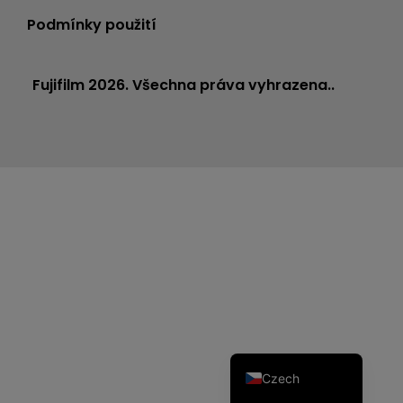
Podmínky použití
Fujifilm 2026. Všechna práva vyhrazena..
Dutch
Spanish
Portuguese
Polish
Italian
German
French
English
Czech