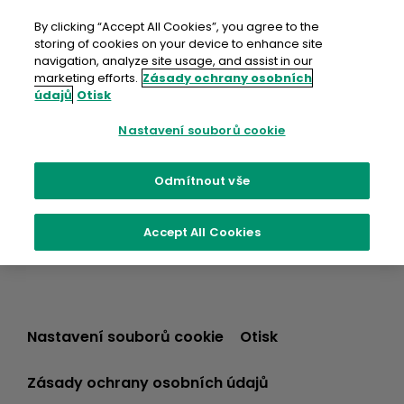
Přejít
na
By clicking “Accept All Cookies”, you agree to the
obsah
storing of cookies on your device to enhance site
navigation, analyze site usage, and assist in our
marketing efforts.
Zásady ochrany osobních
údajů
Otisk
Nastavení souborů cookie
Odmítnout vše
Accept All Cookies
Nastavení souborů cookie
Otisk
Zásady ochrany osobních údajů