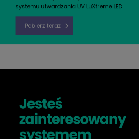
systemu utwardzania UV LuXtreme LED
Pobierz teraz
Jesteś
zainteresowany
systemem