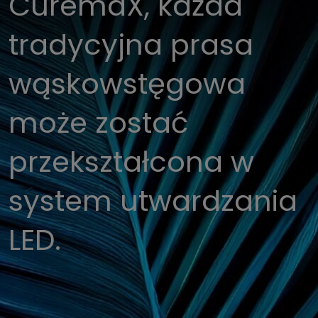
CuremaX, każda
tradycyjna prasa
wąskowstęgowa
może zostać
przekształcona w
system utwardzania
LED.