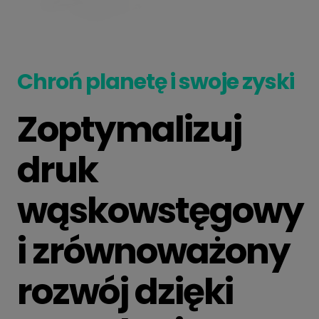
Chroń planetę i swoje zyski
Zoptymalizuj
druk
wąskowstęgowy
i zrównoważony
rozwój dzięki