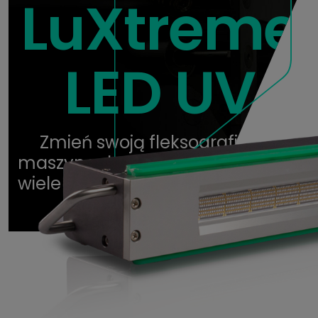
LuXtreme
LED UV
Zmień swoją fleksograficzną
maszynę drukarską UV w mający
wiele zalet system utrwalania LED
UV