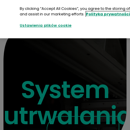
Przejdź
do
By clicking “Accept All Cookies”, you agree to the storing 
treści
and assist in our marketing efforts.
Polityka prywatnośc
Kontakt
Ustawienia plików cookie
System
utrwalani