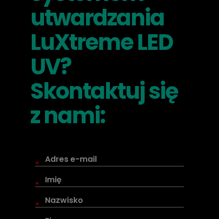
utwardzania
LuXtreme LED
UV?
Skontaktuj się
z nami:
*
*
*