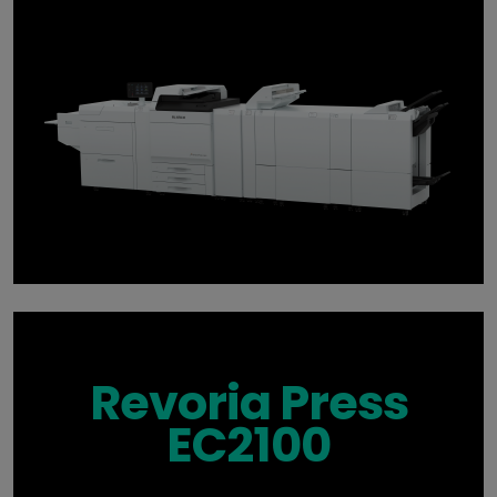
Revoria Press
EC2100