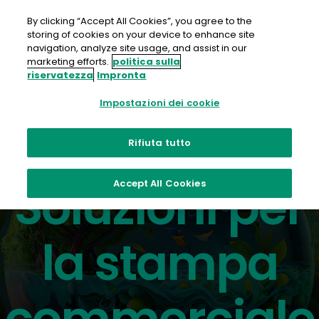
Salta
al
By clicking “Accept All Cookies”, you agree to the
contenuto
storing of cookies on your device to enhance site
navigation, analyze site usage, and assist in our
marketing efforts.
politica sulla
riservatezza
Impronta
Impostazioni dei cookie
Il meglio del getto d'inchiostro e dei
Rifiuta tutto
toner
Soluzioni per
Accept All Cookies
la stampa
commerciale