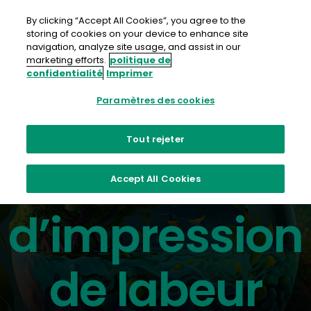
Aller
au
By clicking “Accept All Cookies”, you agree to the
contenu
storing of cookies on your device to enhance site
navigation, analyze site usage, and assist in our
marketing efforts.
politique de
confidentialité
Imprimer
Paramètres des cookies
Le meilleur du jet d'encre et du toner
Tout rejeter
Solutions
Accept All Cookies
d’impression
de labeur