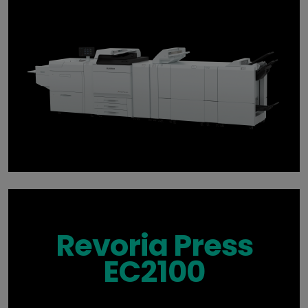
Revoria Press
EC2100