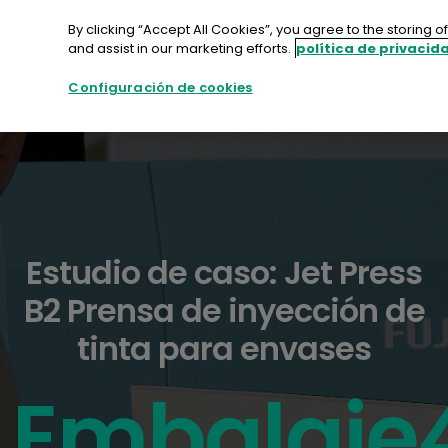
saltar
al
By clicking “Accept All Cookies”, you agree to the storing 
contenido
and assist in our marketing efforts.
política de privacid
Configuración de cookies
Estudio de caso: Jet Press
B2 Prensa de inyección de
tinta para envases
Embalaje4