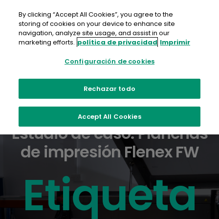
saltar
al
By clicking “Accept All Cookies”, you agree to the
contenido
storing of cookies on your device to enhance site
navigation, analyze site usage, and assist in our
marketing efforts.
política de privacidad
Imprimir
Configuración de cookies
Rechazar todo
Accept All Cookies
Estudio de caso: Planchas
de impresión Flenex FW
Etiqueta