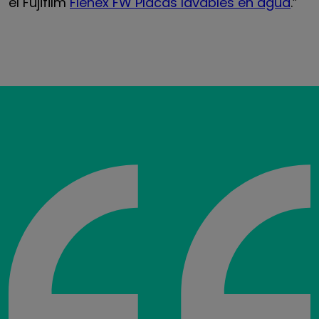
el Fujifilm
Flenex FW Placas lavables en agua
.”