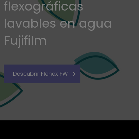
flexográficas
lavables en agua
Fujifilm
Descubrir Flenex FW