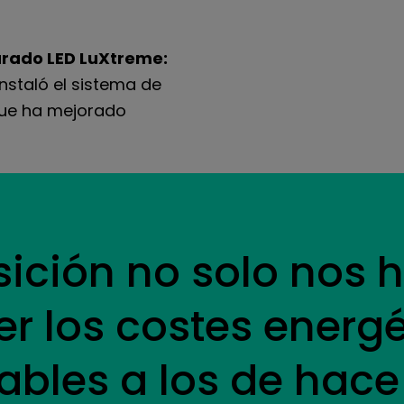
urado LED LuXtreme:
nstaló el sistema de
 que ha mejorado
sición no solo nos 
r los costes energé
bles a los de hace