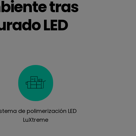
biente tras
curado LED
istema de polimerización LED
LuXtreme