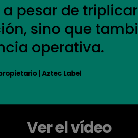
a pesar de triplicar
ión, sino que tamb
encia operativa.
 propietario | Aztec Label
Ver el vídeo