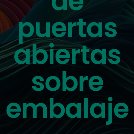
de
puertas
abiertas
sobre
embalaje