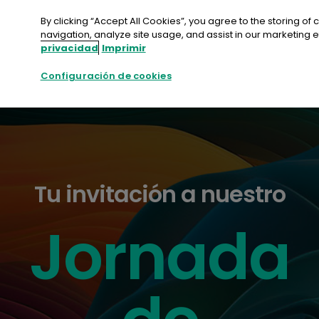
saltar
al
By clicking “Accept All Cookies”, you agree to the storing of
contenido
navigation, analyze site usage, and assist in our marketing ef
privacidad
Imprimir
Configuración de cookies
Tu invitación a nuestro
Jornada