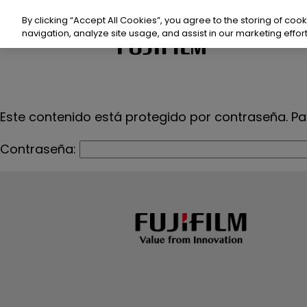
saltar
al
By clicking “Accept All Cookies”, you agree to the storing of coo
contenido
navigation, analyze site usage, and assist in our marketing effort
Producto
Prod
Este contenido está protegido por contraseña. Par
Contraseña:
Sost
Recu
Even
Cont