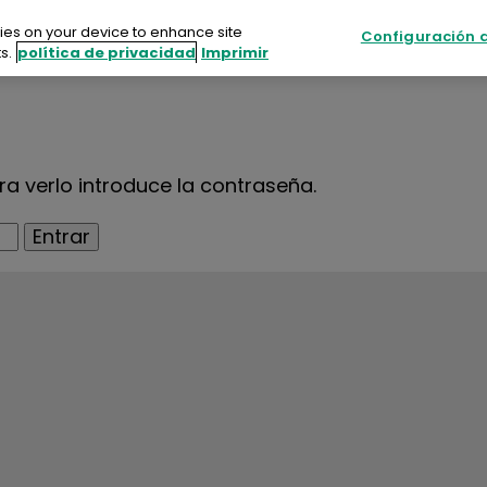
kies on your device to enhance site
Configuración d
s.
política de privacidad
Imprimir
s
Sostenibilidad
Recursos
Eventos
uctos
a verlo introduce la contraseña.
enibilidad
rsos
tos
acte con nosotros