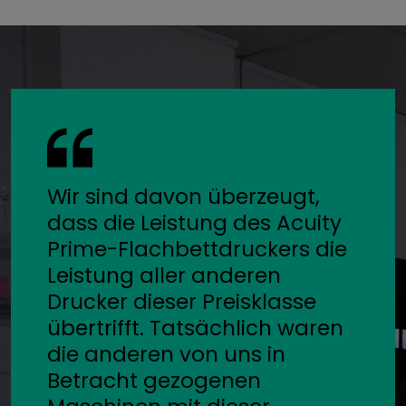
Wir sind davon überzeugt,
dass die Leistung des Acuity
Prime-Flachbettdruckers die
Leistung aller anderen
Drucker dieser Preisklasse
übertrifft. Tatsächlich waren
die anderen von uns in
Betracht gezogenen