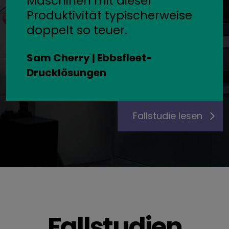
Maschinen mit dieser
Produktivität typischerweise
doppelt so teuer.
Sam Cherry | Ebbsfleet-
Drucklösungen
Fallstudie lesen
Fallstudien