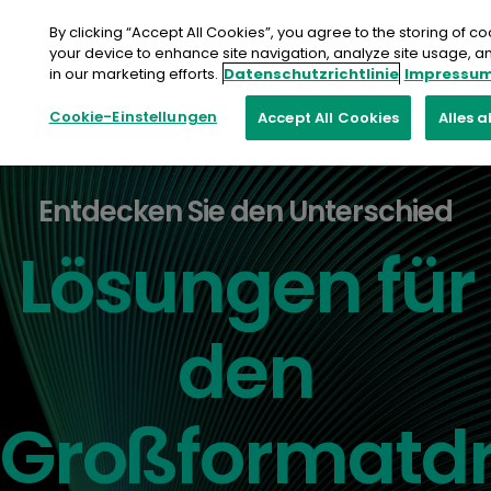
Zum
Inhalt
By clicking “Accept All Cookies”, you agree to the storing of c
springen
your device to enhance site navigation, analyze site usage, an
in our marketing efforts.
Datenschutzrichtlinie
Impressu
Cookie-Einstellungen
Accept All Cookies
Alles 
Entdecken Sie den Unterschied
Lösungen für
den
Großformatd